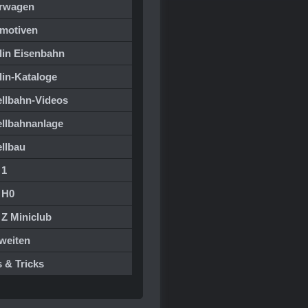
rwagen
motiven
lin Eisenbahn
lin-Kataloge
llbahn-Videos
llbahnanlage
llbau
 1
 H0
 Z Miniclub
weiten
 & Tricks