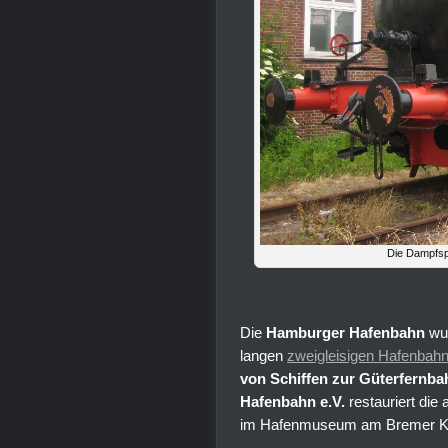
Die Dampfsp
Die
Hamburger Hafenbahn
wur
langen
zweigleisigen Hafenbah
von Schiffen zur Güterfernba
Hafenbahn e.V.
restauriert die
im Hafenmuseum am Bremer Ka