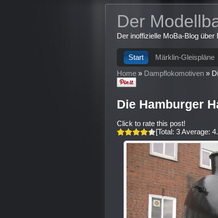
Der Modellb
Der inoffizielle MoBa-Blog übe
Start
Märklin-Gleispläne
Home
»
Dampflokomotiven
»
D
Die Hamburger 
Click to rate this post!
[Total:
3
Average:
4