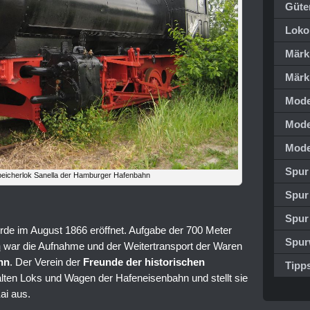
Güte
Loko
Märk
Märk
Mode
Mode
Mode
Spur
eicherlok Sanella der Hamburger Hafenbahn
Spur
Spur
de im August 1866 eröffnet. Aufgabe der 700 Meter
Spur
n
war die Aufnahme und der Weitertransport der Waren
hn
. Der Verein der
Freunde der historischen
Tipps
 alten Loks und Wagen der Hafeneisenbahn und stellt sie
i aus.