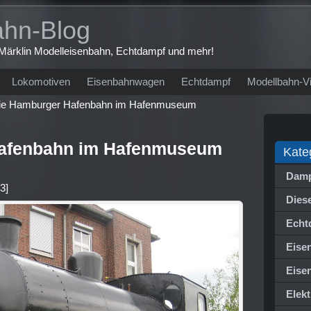
ahn-Blog
r Märklin Modelleisenbahn, Echtdampf und mehr!
Lokomotiven
Eisenbahnwagen
Echtdampf
Modellbahn-V
ie Hamburger Hafenbahn im Hafenmuseum
Hafenbahn im Hafenmuseum
Kate
Damp
.3
]
Dies
Echt
Eise
Eise
Elek