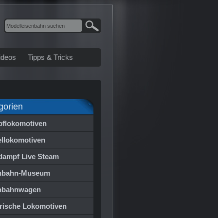
ideos
Tipps & Tricks
gorien
flokomotiven
ellokomotiven
dampf Live Steam
nbahn-Museum
nbahnwagen
trische Lokomotiven