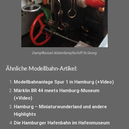
Dampfkessel Alsterdampfschiff St.Georg
Ähnliche Modellbahn-Artikel:
Modellbahnanlage Spur 1 in Hamburg (+Video)
Märklin BR 44 meets Hamburg-Museum
(+Video)
Hamburg – Miniaturwunderland und andere
Highlights
Die Hamburger Hafenbahn im Hafenmuseum