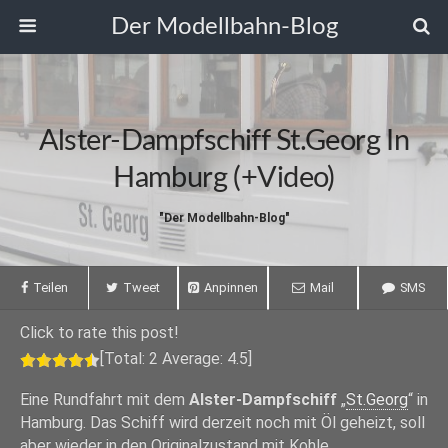
Der Modellbahn-Blog
Alster-Dampfschiff St.Georg In
Hamburg (+Video)
"Der Modellbahn-Blog"
Teilen
Tweet
Anpinnen
Mail
SMS
Click to rate this post!
[Total:
2
Average:
4.5
]
Eine Rundfahrt mit dem
Alster-Dampfschiff
„
St.Georg
“ in
Hamburg. Das Schiff wird derzeit noch mit Öl geheizt, soll
aber wieder in den Originalzustand mit Kohle