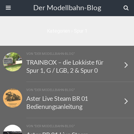
Der Modellbahn-Blog
Kategorien ›
Spur 1
VON "DER MODELLBAHN-BLOG"
TRAINBOX – die Lokkiste für
Spur 1, G / LGB, 2 & Spur 0
VON "DER MODELLBAHN-BLOG"
Aster Live Steam BR 01
Bedienungsanleitung
VON "DER MODELLBAHN-BLOG"