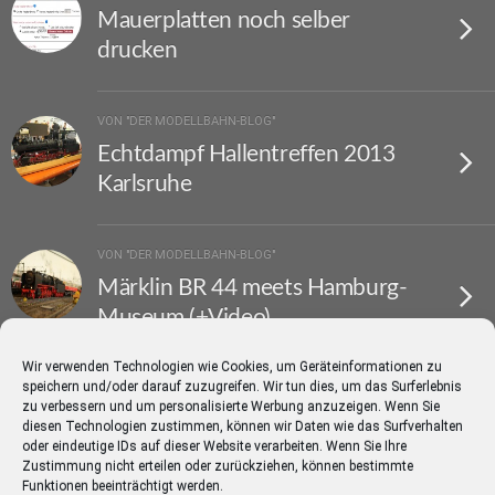
Mauerplatten noch selber
drucken
VON "DER MODELLBAHN-BLOG"
Echtdampf Hallentreffen 2013
Karlsruhe
VON "DER MODELLBAHN-BLOG"
Märklin BR 44 meets Hamburg-
Museum (+Video)
Wir verwenden Technologien wie Cookies, um Geräteinformationen zu
speichern und/oder darauf zuzugreifen. Wir tun dies, um das Surferlebnis
VON "DER MODELLBAHN-BLOG"
zu verbessern und um personalisierte Werbung anzuzeigen. Wenn Sie
Spur 1 Treffen in Sinsheim 2012
diesen Technologien zustimmen, können wir Daten wie das Surfverhalten
oder eindeutige IDs auf dieser Website verarbeiten. Wenn Sie Ihre
(+Video)
Zustimmung nicht erteilen oder zurückziehen, können bestimmte
Funktionen beeinträchtigt werden.