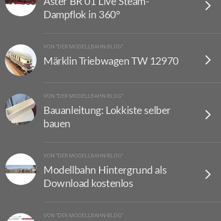
Aster BR 01 Live Steam-
Dampflok in 360°
VON "DER MODELLBAHN-BLOG"
Märklin Triebwagen TW 12970
VON "DER MODELLBAHN-BLOG"
Bauanleitung: Lokkiste selber
bauen
VON "DER MODELLBAHN-BLOG"
Modellbahn Hintergrund als
Download kostenlos
VON "DER MODELLBAHN-BLOG"