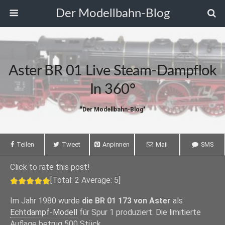
Der Modellbahn-Blog
Aster BR 01 Live Steam-Dampflok
In 360°
"Der Modellbahn-Blog"
Teilen
Tweet
Anpinnen
Mail
SMS
Click to rate this post!
[Total:
2
Average:
5
]
Im Jahr 1980 wurde
die BR 01 173 von Aster
als
Echtdampf-Modell
für Spur 1 produziert. Die limitierte
Auflage betrug 500 Stück.