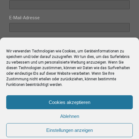
E-Mail-Adresse
Website
Wir verwenden Technologien wie Cookies, um Geräteinformationen zu
speichern und/oder darauf zuzugreifen. Wir tun dies, um das Surferlebnis
zu verbessern und um personalisierte Werbung anzuzeigen. Wenn Sie
diesen Technologien zustimmen, können wir Daten wie das Surfverhalten
oder eindeutige IDs auf dieser Website verarbeiten. Wenn Sie Ihre
Diese Website verwendet Akismet, um Spam zu reduzieren.
Zustimmung nicht erteilen oder zurückziehen, können bestimmte
Erfahre mehr darüber, wie deine Kommentardaten
Funktionen beeinträchtigt werden.
verarbeitet werden
.
Cookies akzeptieren
Ablehnen
Impressum
Einstellungen anzeigen
Zum Seitenanfang