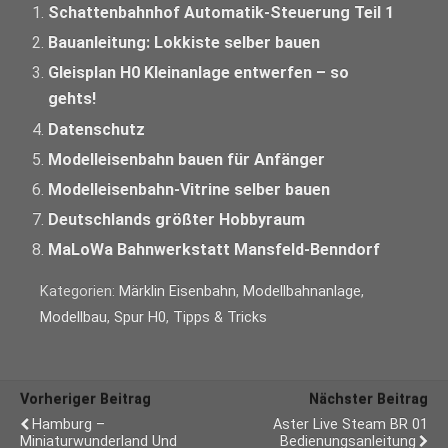
Schattenbahnhof Automatik-Steuerung Teil 1
Bauanleitung: Lokkiste selber bauen
Gleisplan H0 Kleinanlage entwerfen – so
gehts!
Datenschutz
Modelleisenbahn bauen für Anfänger
Modelleisenbahn-Vitrine selber bauen
Deutschlands größter Hobbyraum
MaLoWa Bahnwerkstatt Mansfeld-Benndorf
Kategorien:
Märklin Eisenbahn
,
Modellbahnanlage
,
Modellbau
,
Spur H0
,
Tipps & Tricks
Vorheriger Beitrag
Nächster Beitrag
Hamburg –
Aster Live Steam BR 01
Miniaturwunderland Und
Bedienungsanleitung