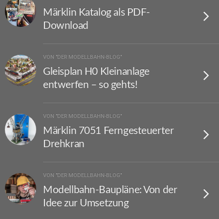
Märklin Katalog als PDF-
Download
VON "DER MODELLBAHN-BLOG"
Gleisplan H0 Kleinanlage
entwerfen – so gehts!
VON "DER MODELLBAHN-BLOG"
Märklin 7051 Ferngesteuerter
Drehkran
VON "DER MODELLBAHN-BLOG"
Modellbahn-Baupläne: Von der
Idee zur Umsetzung