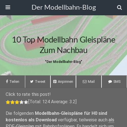
Der Modellbahn-Blog
10 Top Modellbahn Gleispläne
Zum Nachbau
"Der Modellbahn-Blog"
Teilen
Tweet
Anpinnen
Mail
SMS
Click to rate this post!
[Total:
124
Average:
3.2
]
Die folgenden
Modellbahn-Gleispläne für H0 sind
kostenlos als Download
verfügbar, teilweise auch
als
PDF-Gleisplan
mit Bahnhofsplänen. Es handelt sich um