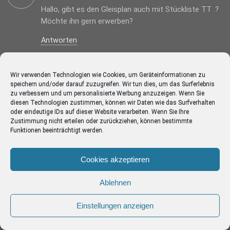
Hallo, gibt es den Gleisplan auch mit Stückliste TT .?
Möchte ihn gern erwerben?
Antworten
Gunter Hadwiger
Mittwoch, 14. Oktober 2020
Wir verwenden Technologien wie Cookies, um Geräteinformationen zu
speichern und/oder darauf zuzugreifen. Wir tun dies, um das Surferlebnis
Tip von Rolf (Railmodeller) ist an sich gut, mit der
zu verbessern und um personalisierte Werbung anzuzeigen. Wenn Sie
diesen Technologien zustimmen, können wir Daten wie das Surfverhalten
Demoversion ist zwar gut einmal zu üben allerdings
oder eindeutige IDs auf dieser Website verarbeiten. Wenn Sie Ihre
mit der Begrenzung auf 50 Schienen kann man für
Zustimmung nicht erteilen oder zurückziehen, können bestimmte
eine Anlage nicht viel anfangen – also Pro Version.
Funktionen beeinträchtigt werden.
Die ca. 50€ sind für die Planung einer Anlage durchaus
tragbar (entspricht etwa einer Märklin Weiche)
Cookies akzeptieren
Antworten
Ablehnen
Karl-Heinz Mellar
Mittwoch, 17. Februar 2021
Einstellungen anzeigen
Kann mir bitte jemand die Gleislänge oder die