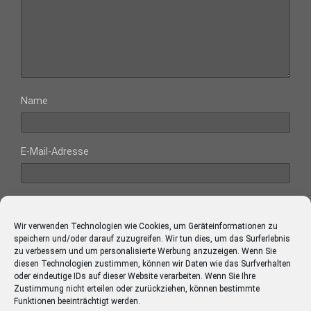
Name
E-Mail-Adresse
Website
Wir verwenden Technologien wie Cookies, um Geräteinformationen zu
speichern und/oder darauf zuzugreifen. Wir tun dies, um das Surferlebnis
zu verbessern und um personalisierte Werbung anzuzeigen. Wenn Sie
diesen Technologien zustimmen, können wir Daten wie das Surfverhalten
oder eindeutige IDs auf dieser Website verarbeiten. Wenn Sie Ihre
Diese Website verwendet Akismet, um Spam zu reduzieren.
Zustimmung nicht erteilen oder zurückziehen, können bestimmte
Erfahre mehr darüber, wie deine Kommentardaten
Funktionen beeinträchtigt werden.