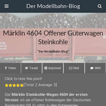
Der Modellbahn-Blog
Märklin 4604 Offener Güterwagen
Steinkohle
"Der Modellbahn-Blog"
Teilen
Tweet
Anpinnen
Mail
SMS
Click to rate this post!
[Total:
2
Average:
5
]
Der
Märklin Steinkohle-Wagen 4604 der ersten
Version
ist ein offener Kohlewagen der Deutschen
Bundesbahn DB. Er zählt zu
den Güterwagen
.