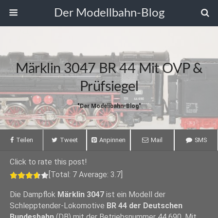
Der Modellbahn-Blog
Märklin 3047 BR 44 Mit OVP &
Prüfsiegel
"Der Modellbahn-Blog"
Teilen
Tweet
Anpinnen
Mail
SMS
Click to rate this post!
[Total:
7
Average:
3.7
]
Die Dampflok
Märklin 3047
ist ein Modell der
Schlepptender-Lokomotive
BR 44 der Deutschen
Bundesbahn
(DB) mit der Betriebsnummer 44 690. Mit