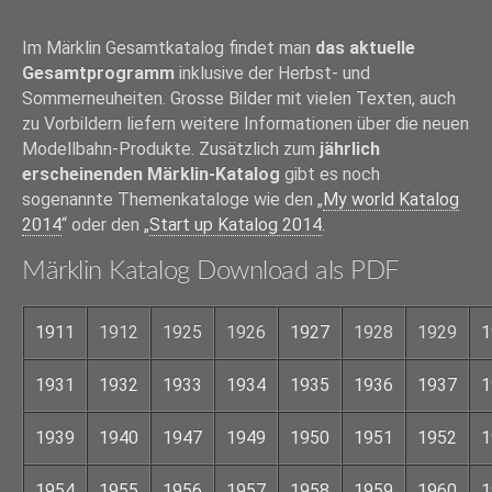
Im Märklin Gesamtkatalog findet man
das aktuelle
Gesamtprogramm
inklusive der Herbst- und
Sommerneuheiten. Grosse Bilder mit vielen Texten, auch
zu Vorbildern liefern weitere Informationen über die neuen
Modellbahn-Produkte. Zusätzlich zum
jährlich
erscheinenden Märklin-Katalog
gibt es noch
sogenannte Themenkataloge wie den „
My world Katalog
2014
“ oder den „
Start up Katalog 2014
.
Märklin Katalog Download als PDF
1911
1912
1925
1926
1927
1928
1929
1
1931
1932
1933
1934
1935
1936
1937
1
1939
1940
1947
1949
1950
1951
1952
1
1954
1955
1956
1957
1958
1959
1960
1