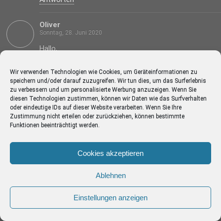
Oliver
Sonntag, 28. Juni 2020
Hallo,
ich hatte auch erst das Problem beim runterladen
Wir verwenden Technologien wie Cookies, um Geräteinformationen zu
verschiedener Jahrgänge z.B. FR.; dann hatte ich es
speichern und/oder darauf zuzugreifen. Wir tun dies, um das Surferlebnis
mit Google Chrome (auch zum Öffnen des PDF)
zu verbessern und um personalisierte Werbung anzuzeigen. Wenn Sie
diesen Technologien zustimmen, können wir Daten wie das Surfverhalten
probiert.
oder eindeutige IDs auf dieser Website verarbeiten. Wenn Sie Ihre
Damit funktionieren alle Downloads udn lassen sich
Zustimmung nicht erteilen oder zurückziehen, können bestimmte
speichern.
Funktionen beeinträchtigt werden.
Super zum mal nachschauen seit wann es ein Modell
Cookies akzeptieren
gibt…
VG,
Ablehnen
Oliver
Einstellungen anzeigen
Antworten