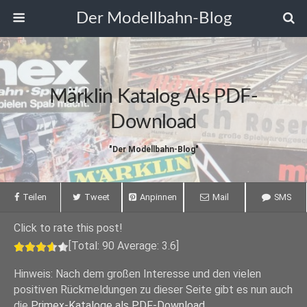
Der Modellbahn-Blog
Märklin Katalog Als PDF-
Download
"Der Modellbahn-Blog"
Teilen
Tweet
Anpinnen
Mail
SMS
Click to rate this post!
[Total:
90
Average:
3.6
]
Hinweis: Nach dem großen Interesse und den vielen
positiven Rückmeldungen zu dieser Seite gibt es nun auch
die
Primex-Kataloge als PDF-Download
.