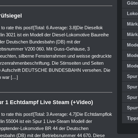
Güte
Loko
rüfsiegel
Märk
 to rate this post![Total: 6 Average: 3.8]Die Diesellok
Märk
lin 3021 ist ein Modell der Diesel-Lokomotive Baureihe
der Deutschen Bundesbahn (DB) mit der
Mode
iebsnummer V200 060. Mit Guss-Gehäuse, 3
Mode
nleuchten, silberne Fensterrahmen und weisse gedruckte
rzenrahmenbeschriftung. Die Stirnseiten und Seiten
Mode
se Aufschrift DEUTSCHE BUNDESBAHN versehen. Die
Spur
n war […]
Spur
Spur
ur 1 Echtdampf Live Steam (+Video)
Spur
 to rate this post![Total: 3 Average: 4.7]Die Echtdampflok
Tipps
lin 55004 ist ein Spur 1 Live-Steam Modell der
epptender-Lokomotive BR 44 der Deutschen
esbahn (DB) mit der Betriebsnummer 44 670. Diese