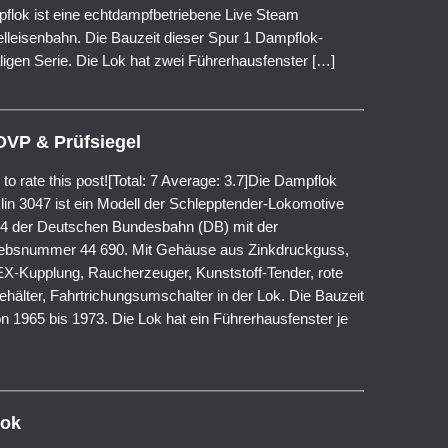
flok ist eine echtdampfbetriebene Live Steam
lleisenbahn. Die Bauzeit dieser Spur 1 Dampflok-
ligen Serie. Die Lok hat zwei Führerhausfenster […]
OVP & Prüfsiegel
 to rate this post![Total: 7 Average: 3.7]Die Dampflok
lin 3047 ist ein Modell der Schlepptender-Lokomotive
4 der Deutschen Bundesbahn (DB) mit der
iebsnummer 44 690. Mit Gehäuse aus Zinkdruckguss,
X-Kupplung, Raucherzeuger, Kunststoff-Tender, rote
ehälter, Fahrtrichungsumschalter in der Lok. Die Bauzeit
 1965 bis 1973. Die Lok hat ein Führerhausfenster je
Lok