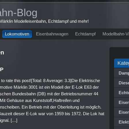
ahn-Blog
r Märklin Modelleisenbahn, Echtdampf und mehr!
Lokomotiven
Eisenbahnwagen
Echtdampf
Modellbahn-V
en
Kate
VP
Damp
 to rate this post![Total: 8 Average: 3.3]Die Elektrische
Dies
motive Märklin 3001 ist ein Modell der E-Lok E63 der
Echt
schen Bundesbahn (DB) mit der Betriebsnummer 44
 Mit Gehäuse aus Kunststoff,Haftreifen und
Eise
nscheiben. Ein Betrieb mit der Oberleitung ist möglich.
Eise
Bauzeit dieser E-Lok war von 1959 bis 1972. Die Lok hat
ignal. […]
Elek