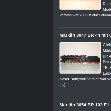
Damp
Mode
Version war 2008 in einer einma
Märklin 3047 BR 44 mit 
Click
Märk
BR 4
Betr
TELE
Luftb
dieser Dampflok-Version war von
[…]
Märklin 3054 BR 103 E-