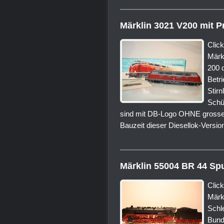
Märklin 3021 V200 mit P
Click
Märk
200 
Betr
Stir
Schü
sind mit DB-Logo OHNE gros
Bauzeit dieser Diesellok-Versio
Märklin 55004 BR 44 Sp
Click
Märk
Schl
Bund