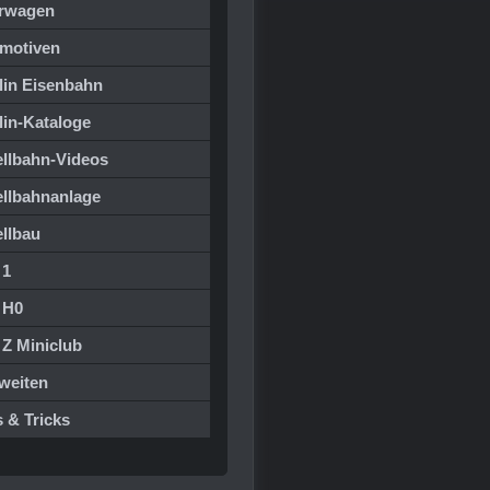
rwagen
motiven
lin Eisenbahn
lin-Kataloge
llbahn-Videos
llbahnanlage
llbau
 1
 H0
 Z Miniclub
weiten
 & Tricks