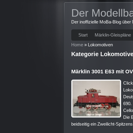
Der Modellb
Der inoffizielle MoBa-Blog übe
Start
Märklin-Gleispläne
Home
»
Lokomotiven
Kategorie Lokomotiv
Märklin 3001 E63 mit O
Click
Loko
Deut
690.
Cello
Die 
beidseitig ein Zweilicht-Spitzens